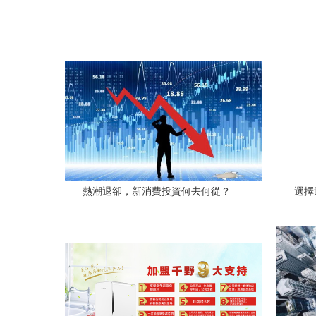
熱潮退卻，新消費投資何去何從？
選擇