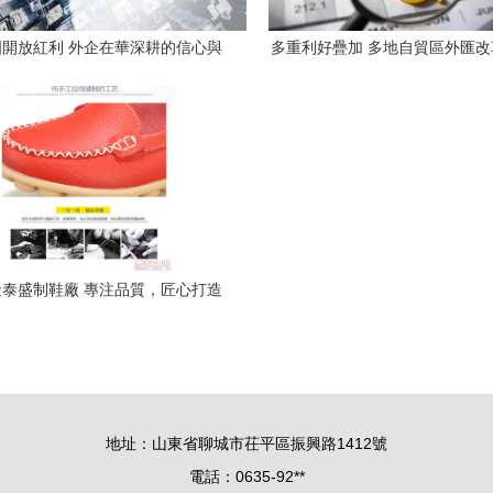
開放紅利 外企在華深耕的信心與
多重利好疊加 多地自貿區外匯
行動
助推貿易投資便利化新格
泰盛制鞋廠 專注品質，匠心打造
H918#中老年媽媽鞋
地址：山東省聊城市茌平區振興路1412號
電話：0635-92**