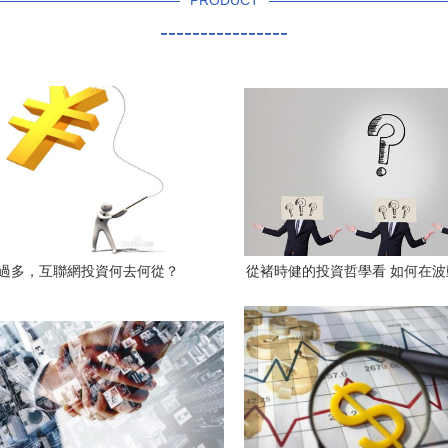
PRODUCT
----------------
過多，互聯網投資何去何從？
從褚時健的投資哲學看 如何在
人生價值