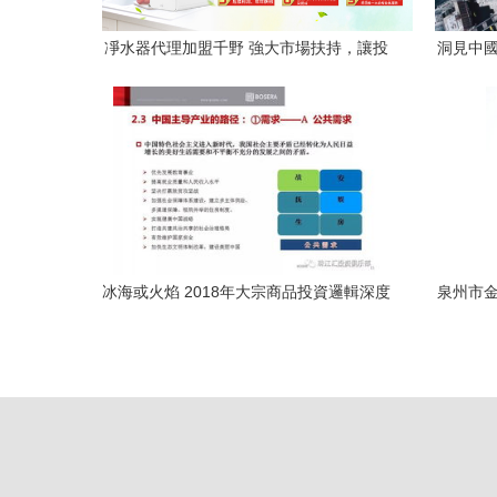
凈水器代理加盟千野 強大市場扶持，讓投
洞見中國
資無憂
冰海或火焰 2018年大宗商品投資邏輯深度
泉州市金
剖析