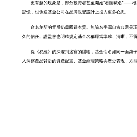
更有趣的現象是，部分投資者甚至開始“看圖喊名”——
記憶，也倒逼基金公司在品牌視覺設計上投入更多心思。
命名創新的背后仍需回歸本質。無論名字源自古典還是現
久的信任。證監會也明確規定基金名稱應當準確、清晰，不
從《易經》的深邃到迷宮的隱喻，基金命名如同一面鏡
入洞察產品背后的資產配置、基金經理策略與歷史表現，方能