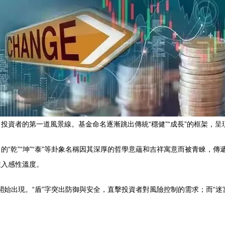
投資者的第一道風景線。基金命名逐漸跳出傳統“穩健”“成長”的框架，
“乾”“坤”“泰”等卦象名稱因其深厚的哲學意蘊和吉祥寓意而被青睞，傳遞
注入感性溫度。
也開始出現。“盾”字突出防御與安全，直擊投資者對風險控制的需求；而“