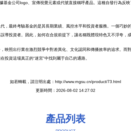
根據基金公司logo、宣傳視覺元素或代號直接稱呼產品。這種自發行為反
代，最終考驗基金的是其長期業績、風控水平和投資者服務。一個巧妙的
得誤導投資者。因此，如何在合規前提下，讓名稱既體現特色又不浮夸，
子，映照出行業在激烈競爭中對差異化、文化認同和傳播效率的追求。而
在投資這場真正的“迷宮”中找到屬于自己的通路。
如若轉載，請注明出處：http://www.mgsu.cn/product/73.html
更新時間：2026-08-02 14:27:02
產品列表