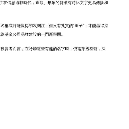
映了在信息過載時代，直觀、形象的符號有時比文字更易傳播和
名稱或許能贏得初次關注，但只有扎實的“里子”，才能贏得持
成為基金公司品牌建設的一門新學問。
對投資者而言，在聆聽這些有趣的名字時，仍需穿透符號，深